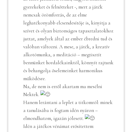
gyerekeket és felnőtteket -, mert a játék
nemcsak örömforrás, de az elme
leghatékonyabb elcsendesítője is, kinyitja a
szívet és olyan biztonságos tapasztalatokhoz
juttat, amelyek által az ember ébredni tud és
valóban változni. A mese, a játék, a kreatív
alkotómunka, a meditáció – megtisztít
bennünket hordalékainktól, könnyít rajtunk
és behangolja őselemeinket harmonikus
működésre.
Na, de nem is erről akartam ma mesélni
Nektek.
Hanem lerántani a leplet a titkomról: minek
a tanulásába is fogtam idén nyáron –
elmondhatom, igazán jólesett.
Idén a játékos vénámat erősítettem: