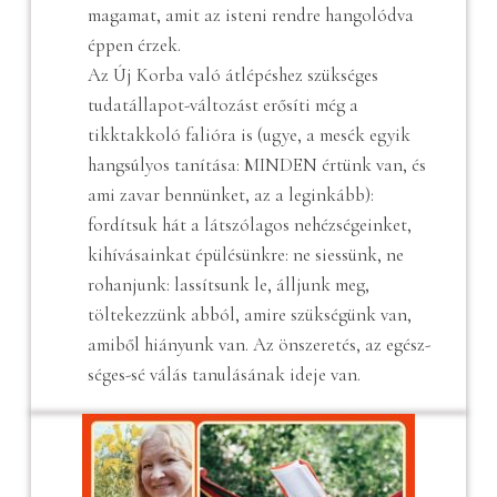
magamat, amit az isteni rendre hangolódva
éppen érzek.
Az Új Korba való átlépéshez szükséges
tudatállapot-változást erősíti még a
tikktakkoló falióra is (ugye, a mesék egyik
hangsúlyos tanítása: MINDEN értünk van, és
ami zavar bennünket, az a leginkább):
fordítsuk hát a látszólagos nehézségeinket,
kihívásainkat épülésünkre: ne siessünk, ne
rohanjunk: lassítsunk le, álljunk meg,
töltekezzünk abból, amire szükségünk van,
amiből hiányunk van. Az önszeretés, az egész-
séges-sé válás tanulásának ideje van.