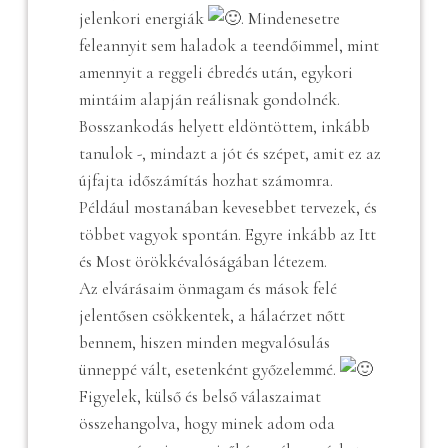
jelenkori energiák
. Mindenesetre
feleannyit sem haladok a teendőimmel, mint
amennyit a reggeli ébredés után, egykori
mintáim alapján reálisnak gondolnék.
Bosszankodás helyett eldöntöttem, inkább
tanulok -, mindazt a jót és szépet, amit ez az
újfajta időszámítás hozhat számomra.
Például mostanában kevesebbet tervezek, és
többet vagyok spontán. Egyre inkább az Itt
és Most örökkévalóságában létezem.
Az elvárásaim önmagam és mások felé
jelentősen csökkentek, a hálaérzet nőtt
bennem, hiszen minden megvalósulás
ünneppé vált, esetenként győzelemmé.
Figyelek, külső és belső válaszaimat
összehangolva, hogy minek adom oda