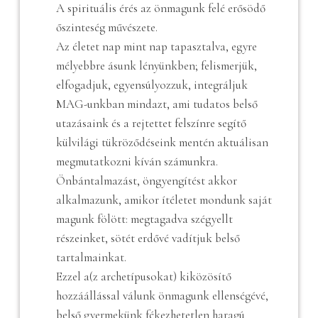
A spirituális érés az önmagunk felé erősödő
őszinteség művészete.
Az életet nap mint nap tapasztalva, egyre
mélyebbre ásunk lényünkben; felismerjük,
elfogadjuk, egyensúlyozzuk, integráljuk
MAG-unkban mindazt, ami tudatos belső
utazásaink és a rejtettet felszínre segítő
külvilági tükröződéseink mentén aktuálisan
megmutatkozni kíván számunkra.
Önbántalmazást, öngyengítést akkor
alkalmazunk, amikor ítéletet mondunk saját
magunk fölött: megtagadva szégyellt
részeinket, sötét erdővé vadítjuk belső
tartalmainkat.
Ezzel a(z archetípusokat) kiközösítő
hozzáállással válunk önmagunk ellenségévé,
belső gyermekünk fékezhetetlen haragú