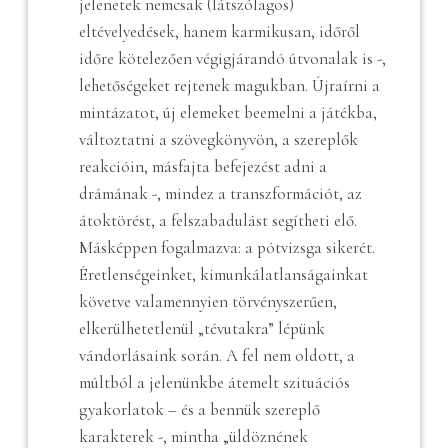
jelenetek nemcsak (látszólagos)
eltévelyedések, hanem karmikusan, időről
időre kötelezően végigjárandó útvonalak is -,
lehetőségeket rejtenek magukban. Újraírni a
mintázatot, új elemeket beemelni a játékba,
változtatni a szövegkönyvön, a szereplők
reakcióin, másfajta befejezést adni a
drámának -, mindez a transzformációt, az
átoktörést, a felszabadulást segítheti elő.
Másképpen fogalmazva: a pótvizsga sikerét.
Éretlenségeinket, kimunkálatlanságainkat
követve valamennyien törvényszerűen,
elkerülhetetlenül „tévutakra” lépünk
vándorlásaink során. A fel nem oldott, a
múltból a jelenünkbe átemelt szituációs
gyakorlatok – és a bennük szereplő
karakterek -, mintha „üldöznének