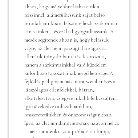
ahhoz, hogy mélyebbre láthassunk a
felszínnél, alámerülhessünk saját belső
birodalmainkban, felszínre hozhassuk onnan
kincseinket -, és ezáltal gyógyulhassunk. A
mesék segítenek abban is, hogy belássuk
végre, az élet nem igazságtalanságok és
ellenünk irányuló büntetések sorozata,
hanem a sárkányainkkal való küzdelem
különböző fokozatainak megélhetősége. A
fejlődés pedig nem más, mint szembenézés a
látszólagos ellenfelekkel, bátran,
elkötelezetten, és egyre inkább felkészülten,
így növekedve önbizalmunkban,
önszeretetünkben és önazonosságunkban.
Igen, az élet mindannyiunknak nagyon nehéz
– mert mindenki azt a próbatételt kapja,