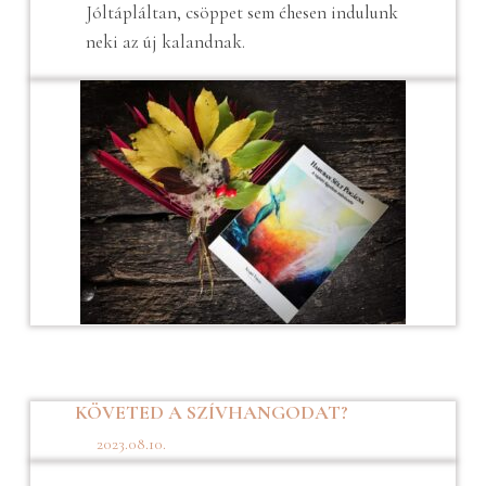
Jóltápláltan, csöppet sem éhesen indulunk
neki az új kalandnak.
KÖVETED A SZÍVHANGODAT?
2023.08.10.