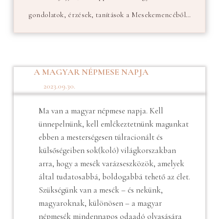
gondolatok, érzések, tanítások a Mesekemencéből…
A MAGYAR NÉPMESE NAPJA
2023.09.30.
Ma van a magyar népmese napja. Kell
ünnepelnünk, kell emlékeztetnünk magunkat
ebben a mesterségesen túlracionált és
külsőségeiben sok(koló) világkorszakban
arra, hogy a mesék varázseszközök, amelyek
által tudatosabbá, boldogabbá tehető az élet.
Szükségünk van a mesék – és nekünk,
magyaroknak, különösen – a magyar
népmesék mindennapos odaadó olvasására