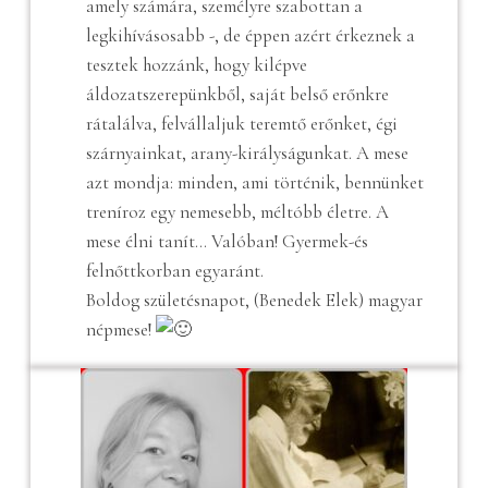
amely számára, személyre szabottan a
legkihívásosabb -, de éppen azért érkeznek a
tesztek hozzánk, hogy kilépve
áldozatszerepünkből, saját belső erőnkre
rátalálva, felvállaljuk teremtő erőnket, égi
szárnyainkat, arany-királyságunkat. A mese
azt mondja: minden, ami történik, bennünket
treníroz egy nemesebb, méltóbb életre. A
mese élni tanít… Valóban! Gyermek-és
felnőttkorban egyaránt.
Boldog születésnapot, (Benedek Elek) magyar
népmese!