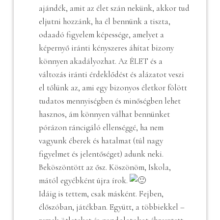
ajándék, amit az élet szán nekünk, akkor tud
eljutni hozzánk, ha él bennünk a tiszta,
odaadó figyelem képessége, amelyet a
képernyő iránti kényszeres áhítat bizony
könnyen akadályozhat. Az ÉLET és a
változás iránti érdeklődést és alázatot veszi
el tőlünk az, ami egy bizonyos életkor fölött
tudatos mennyiségben és minőségben lehet
hasznos, ám könnyen válhat bennünket
pórázon ráncigáló ellenséggé, ha nem
vagyunk éberek és hatalmat (túl nagy
figyelmet és jelentőséget) adunk neki.
Beköszöntött az ősz. Köszönöm, Iskola,
mától egyébként újra írok.
Idáig is tettem, csak másként. Fejben,
élőszóban, játékban. Együtt, a többiekkel –