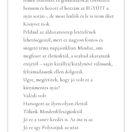
remek ötleteket és gondolatokat ébresztett
bennem és hozott el hozzám az EGYÜTT a
nyár során -, de most leülök és le is írom őket.
Könyvet írok.
Például az áldozatszerep letételének
lehetőségeiről, mert ez nagyon fontos és
sürgető téma napjainkban. Mindaz, ami
megfoszt az életünktől, a szabad akaratunk
erejétől – saját királlyá/királynővé válásunk,
feltámadásunk ellen dolgozik.
Ugye, megértitek, hogy jó volt ez a
kütyümentes nyár?
Valódi volt.
Harsogott az ilyen-olyan élettől.
Tőlünk. Mindenféleségünktől.
Jó ez a tanév-kezdés is. Az ősz is az.
Jó ez így. Folytatjuk az utat.