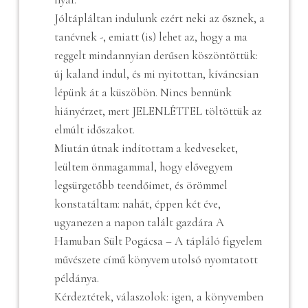
Jóltápláltan indulunk ezért neki az ősznek, a
tanévnek -, emiatt (is) lehet az, hogy a ma
reggelt mindannyian derűsen köszöntöttük:
új kaland indul, és mi nyitottan, kíváncsian
lépünk át a küszöbön. Nincs bennünk
hiányérzet, mert JELENLÉTTEL töltöttük az
elmúlt időszakot.
Miután útnak indítottam a kedveseket,
leültem önmagammal, hogy elővegyem
legsürgetőbb teendőimet, és örömmel
konstatáltam: nahát, éppen két éve,
ugyanezen a napon talált gazdára A
Hamuban Sült Pogácsa – A tápláló figyelem
művészete című könyvem utolsó nyomtatott
példánya.
Kérdeztétek, válaszolok: igen, a könyvemben