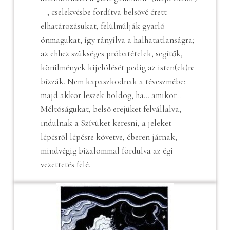
– ; cselekvésbe fordítva belsővé érett
elhatározásukat, felülmúlják gyarló
önmagukat, így rányílva a halhatatlanságra;
az ehhez szükséges próbatételek, segítők,
körülmények kijelölését pedig az isten(ek)re
bízzák. Nem kapaszkodnak a téveszmébe:
majd akkor leszek boldog, ha… amikor…
Méltóságukat, belső erejüket felvállalva,
indulnak a Szívüket keresni, a jeleket
lépésről lépésre követve, éberen járnak,
mindvégig bizalommal fordulva az égi
vezettetés felé.