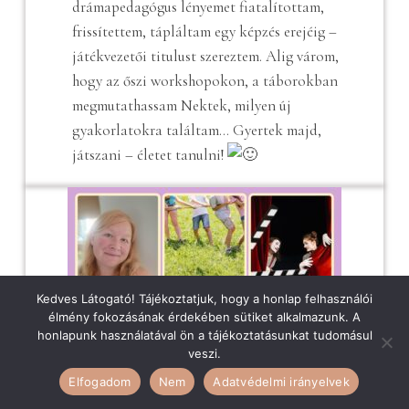
drámapedagógus lényemet fiatalítottam,
frissítettem, tápláltam egy képzés erejéig –
játékvezetői titulust szereztem. Alig várom,
hogy az őszi workshopokon, a táborokban
megmutathassam Nektek, milyen új
gyakorlatokra találtam… Gyertek majd,
játszani – életet tanulni!
Kedves Látogató! Tájékoztatjuk, hogy a honlap felhasználói
élmény fokozásának érdekében sütiket alkalmazunk. A
honlapunk használatával ön a tájékoztatásunkat tudomásul
veszi.
Elfogadom
Nem
Adatvédelmi irányelvek