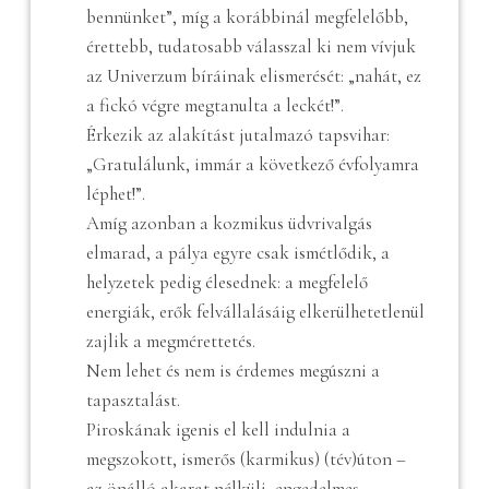
bennünket”, míg a korábbinál megfelelőbb,
érettebb, tudatosabb válasszal ki nem vívjuk
az Univerzum bíráinak elismerését: „nahát, ez
a fickó végre megtanulta a leckét!”.
Érkezik az alakítást jutalmazó tapsvihar:
„Gratulálunk, immár a következő évfolyamra
léphet!”.
Amíg azonban a kozmikus üdvrivalgás
elmarad, a pálya egyre csak ismétlődik, a
helyzetek pedig élesednek: a megfelelő
energiák, erők felvállalásáig elkerülhetetlenül
zajlik a megmérettetés.
Nem lehet és nem is érdemes megúszni a
tapasztalást.
Piroskának igenis el kell indulnia a
megszokott, ismerős (karmikus) (tév)úton –
az önálló akarat nélküli, engedelmes