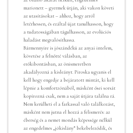
marionett – gyermek útján, aki vakon követi
az utasításokat – ahhoz, hogy arról
letérhessen, és ezáltal újat tanulhasson, hogy
a tudatosságában tágulhasson, az evolúciós
haladást megvalósíthassa.
Bármennyire is jószándékú az anyai intelem,
követése a felnőtté válásban, az
erőkibontásban, az önismeretben
akadályozná a kisleányt. Piroska ugyanis el
kell hogy engedje a bejáratott mintát, ki kell
lépnie a komfortzónából, másként ősei sorsát
kopírozná csak, nem a saját útjára találna rá.
Nem kerülheti el a farkassal való találkozást,
másként nem jutna el hozzá a felismerés: az
éberség és a nemet mondás képessége nélkül
az engedelmes „jókislány” bekebeleződik, és