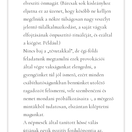
elveszíti önmagát. (Bárcsak sok kisleányhoz
eljutna ez az üzenet, hogy később ne kelljen
megélniük a nőkre túlságosan nagy veszélyt
jelentő túlalkalmazkodást, a saját vágyak
elfojtásának önpusztító rituáléját, és ezáltal
a kiégést. Például.)
Nincs baj a „tévutakkal”, de égi-földi
feladatunk megtanulni ezek provokációi
által végre vakságunkat elengedni, a
gyengéinket túl jól ismerő, ezért minden
csábíthatóságunkban bennünket utolérő
ragadozót felismerni, vele szembenézni és
nemet mondani próbálkozásaira -, a mérgező
mintákból tudatosan, elszántan kiléptetni
magunkat.
A népmesék által tanított hőssé válás
útjának egyik pozitív fordulópontja az,