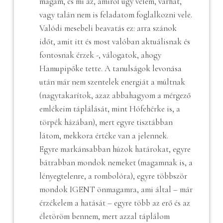
magam, és mi az, amiről úgy vélem, várhat,
vagy talán nem is feladatom foglalkozni vele.
Valódi mesebeli beavatás ez: arra szánok
időt, amit itt és most valóban aktuálisnak és
fontosnak érzek -, válogatok, ahogy
Hamupipőke tette. A tanulságok levonása
után már nem szentelek energiát a múltnak
(nagytakarítok, azaz abbahagyom a mérgező
emlékeim táplálását, mint Hófehérke is, a
törpék házában), mert egyre tisztábban
látom, mekkora értéke van a jelennek.
Egyre markánsabban húzok határokat, egyre
bátrabban mondok nemeket (magamnak is, a
lényegtelenre, a rombolóra), egyre többször
mondok IGENT önmagamra, ami által – már
érzékelem a hatását – egyre több az erő és az
életöröm bennem, mert azzal táplálom