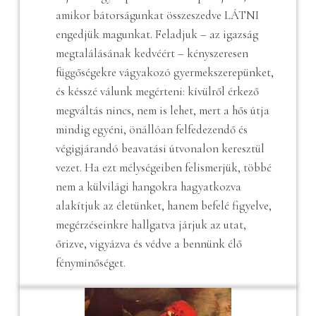
amikor bátorságunkat összeszedve LÁTNI
engedjük magunkat. Feladjuk – az igazság
megtalálásának kedvéért – kényszeresen
függőségekre vágyakozó gyermekszerepünket,
és késszé válunk megérteni: kívülről érkező
megváltás nincs, nem is lehet, mert a hős útja
mindig egyéni, önállóan felfedezendő és
végigjárandó beavatási útvonalon keresztül
vezet. Ha ezt mélységeiben felismerjük, többé
nem a külvilági hangokra hagyatkozva
alakítjuk az életünket, hanem befelé figyelve,
megérzéseinkre hallgatva járjuk az utat,
őrizve, vigyázva és védve a bennünk élő
fényminőséget.