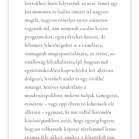
leírtakhoz hűen folytattuk az utat. Ismét egy
kütyümentes és (talán emiatt is) nagyon
megélt, nagyon erőteljes nyári szüneten
vagyunk túl, ami nemcsak csodás közös
programokat, együttléteket hozott, de
felismert lehetőségeket is a tanulásra,
önmagunk megtapasztalására, az érésre, az
önállóság felvállalására (pl. hogyan tud
együttműködően kapcsolódni két aktívan
dolgozó, leterhelt szülő és egy örökké
nyüzsgő, hétéves tündérlány a
mindennapokban; miként tudjuk támogatni,
erősíteni – vagy épp ébresztő kihívások elé
állítani – egymást; ki mit vállal háromfős
közösségünkben azért, hogy egység legyen;
hogyan válhatunk képessé türelemmel lenni
egymás felé akkor, amikor a felnőttből épp