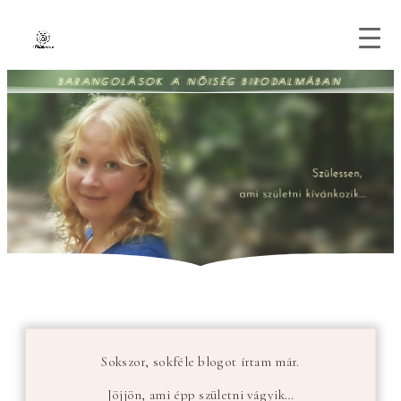
BARANGOLÁSOK A NŐISÉG BIRODALMÁBAN
Sokszor, sokféle blogot írtam már.
Jöjjön, ami épp születni vágyik…