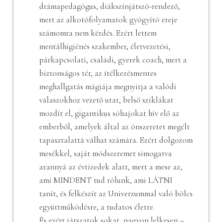
drámapedagógus, diákszínjátszó-rendező,
mert az alkotófolyamatok gyógyító ereje
számomra nem kérdés. Ezért lettem
mentálhigiénés szakember, életvezetési,
párkapcsolati, családi, gyerek coach, mert a
biztonságos tér, az ítélkezésmentes
meghallgatás mágiája megnyitja a valódi
válaszokhoz vezető utat, belső sziklákat
mozdít el, gigantikus sóhajokat hív elő az
emberből, amelyek által az önszeretet megélt
tapasztalattá válhat számára. Ezért dolgozom
mesékkel, saját módszeremet simogatva
arannyá az évtizedek alatt, mert a mese az,
ami MINDENT tud rólunk, ami LÁTNI
tanít, és felkészít az Univerzummal való bölcs
együttműködésre, a tudatos életre.
És ezért játszatok sokat, nagyon lelkesen –