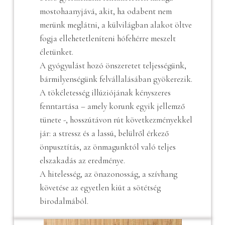
mostohaanyjává, akit, ha odabent nem
merünk meglátni, a külvilágban alakot öltve
fogja ellehetetleníteni hófehérre meszelt
életünket.
A gyógyulást hozó önszeretet teljességünk,
bármilyenségünk felvállalásában gyökerezik.
A tökéletesség illúziójának kényszeres
fenntartása – amely korunk egyik jellemző
tünete -, hosszútávon rút következményekkel
jár: a stressz és a lassú, belülről érkező
önpusztítás, az önmagunktól való teljes
elszakadás az eredménye.
A hitelesség, az önazonosság, a szívhang
követése az egyetlen kiút a sötétség
birodalmából.