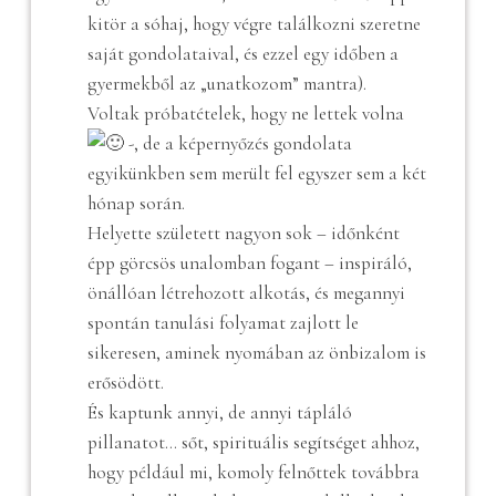
kitör a sóhaj, hogy végre találkozni szeretne
saját gondolataival, és ezzel egy időben a
gyermekből az „unatkozom” mantra).
Voltak próbatételek, hogy ne lettek volna
-, de a képernyőzés gondolata
egyikünkben sem merült fel egyszer sem a két
hónap során.
Helyette született nagyon sok – időnként
épp görcsös unalomban fogant – inspiráló,
önállóan létrehozott alkotás, és megannyi
spontán tanulási folyamat zajlott le
sikeresen, aminek nyomában az önbizalom is
erősödött.
És kaptunk annyi, de annyi tápláló
pillanatot… sőt, spirituális segítséget ahhoz,
hogy például mi, komoly felnőttek továbbra