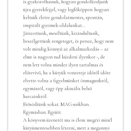
is gyakorolhassuk, hogyan gondolkodjunk
újra gyerekfejjel, vagy legfőképpen: hogyan
keltsük életre gondolatmentes, spontán,
inspirált gyermek-oldalunkat…
Játszottunk, meséltünk, kirándultunk,
beszélgettünk rengeteget, és persze, hogy nem
volt mindig könnyű az alkalmazkodás – az
elme is nagyon tud küzdeni ilyenkor -, de
nem lett volna mindez ilyen tartalmas és
előrevivő, ha a kütyük vonzereje időről időre
elvette volna a figyelmünket önmagunkról,
egymásról, vagy épp aktuális belső
harcainkról.
Erősödtünk sokat. MAG-unkban.
Egymásban. Együtt.
A könyvem üzenetét ma is élem: megéri minél
kütyümentesebben létezni, mert a megannyi