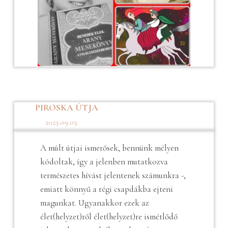
PIROSKA ÚTJA
2023.09.03.
A múlt útjai ismerősek, bennünk mélyen
kódoltak, így a jelenben mutatkozva
természetes hívást jelentenek számunkra -,
emiatt könnyű a régi csapdákba ejteni
magunkat. Ugyanakkor ezek az
élet(helyzet)ről élet(helyzet)re ismétlődő