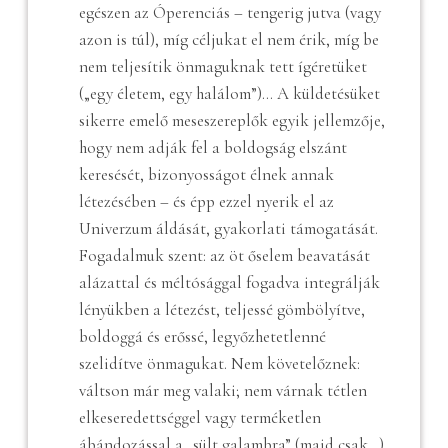
egészen az Óperenciás – tengerig jutva (vagy
azon is túl), míg céljukat el nem érik, míg be
nem teljesítik önmaguknak tett ígéretüket
(„egy életem, egy halálom”)… A küldetésüket
sikerre emelő meseszereplők egyik jellemzője,
hogy nem adják fel a boldogság elszánt
keresését, bizonyosságot élnek annak
létezésében – és épp ezzel nyerik el az
Univerzum áldását, gyakorlati támogatását.
Fogadalmuk szent: az öt őselem beavatását
alázattal és méltósággal fogadva integrálják
lényükben a létezést, teljessé gömbölyítve,
boldoggá és erőssé, legyőzhetetlenné
szelidítve önmagukat. Nem követelőznek:
váltson már meg valaki; nem várnak tétlen
elkeseredettséggel vagy terméketlen
ábándozással a „sült galambra” (majd csak…)