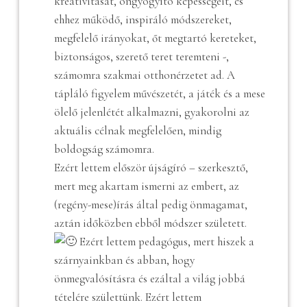
kreativitását, öngyógyító képességeit, és
ehhez működő, inspiráló módszereket,
megfelelő irányokat, őt megtartó kereteket,
biztonságos, szerető teret teremteni -,
számomra szakmai otthonérzetet ad. A
tápláló figyelem művészetét, a játék és a mese
ölelő jelenlétét alkalmazni, gyakorolni az
aktuális célnak megfelelően, mindig
boldogság számomra.
Ezért lettem először újságíró – szerkesztő,
mert meg akartam ismerni az embert, az
(regény-mese)írás által pedig önmagamat,
aztán időközben ebből módszer született.
Ezért lettem pedagógus, mert hiszek a
szárnyainkban és abban, hogy
önmegvalósításra és ezáltal a világ jobbá
tételére születtünk. Ezért lettem