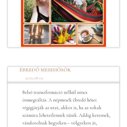
ÉBREDŐ MESEHŐSÖK
2023.08.02.
Belső transzformáció nélkül nincs
önmegváltás. A népmesék ébredő hősei
végigjárják az utat, akkor is, ha az sokak
számára lehetetlennek tűnik. Addig keresnek,
vándorolnak hegyeken – völgyeken át,