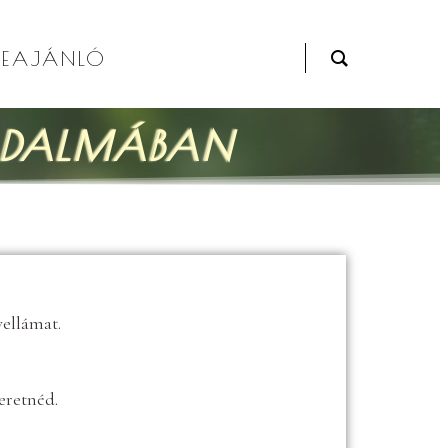
SEAJÁNLÓ
ODALMÁBAN
vellámat.
zeretnéd.