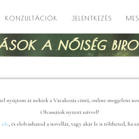
KONZULTÁCIÓK
JELENTKEZÉS
ME
ÁSOK A NŐISÉG BIR
tel nyújtom át nektek a Várakozás című, online megjelent no
Olvassátok nyitott szívvel!
 ide
, és elolvashatod a novellát, vagy akár le is töltheted, ha s