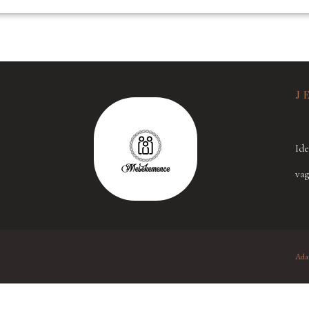
J
Id
e
vag
Adat