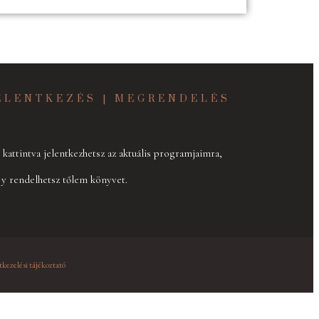
ELENTKEZÉS | MEGRENDELÉS
 k
attintva jelentkezhetsz az aktuális programjaimra,
y rendelhetsz tőlem könyvet.
kezelési tájékoztató